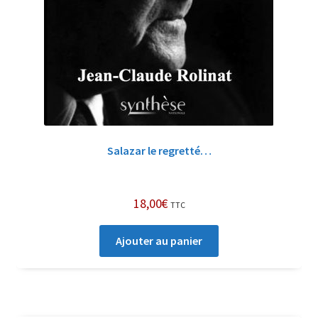
Salazar le regretté…
18,00
€
TTC
Ajouter au panier