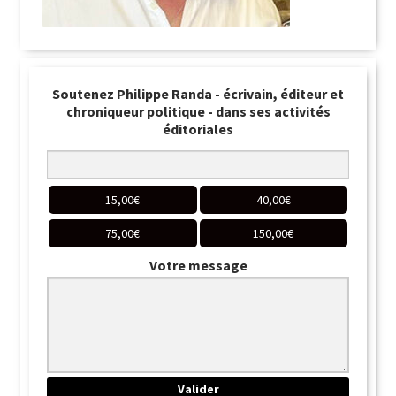
Soutenez Philippe Randa - écrivain, éditeur et
chroniqueur politique - dans ses activités
éditoriales
15,00
€
40,00
€
75,00
€
150,00
€
Votre message