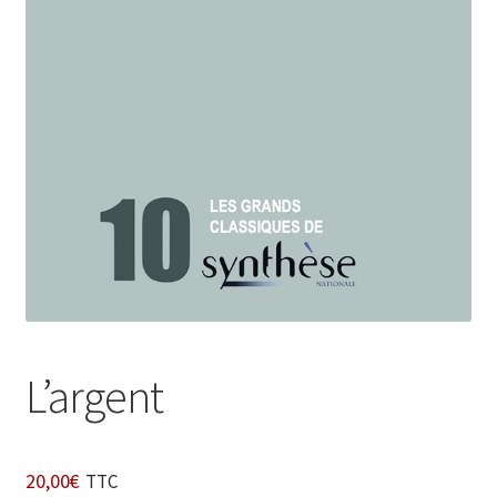
Login Customizer
Newsletter
Nous Contacter
Panier
Politique de confidentialité et cookies
Qui sommes-nous ?
Soutien à Philippe Randa
Suivi de la Commande
L’argent
20,00
€
TTC