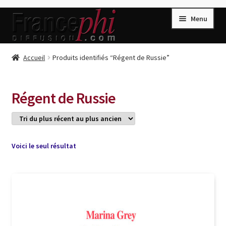
Aller
Aller
Menu
à
au
la
contenu
navigation
Accueil
Accueil
Produits identifiés “Régent de Russie”
Accueil
Caisse
Régent de Russie
Compte
Conditions de Vente
Connection
Voici le seul résultat
Enregistrement
Listes d’Envies
Livres de Peter Randa
Livres de Philippe Randa