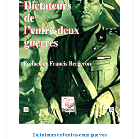
Login Customizer
Newsletter
Nous Contacter
Panier
Politique de confidentialité et cookies
Qui sommes-nous ?
Soutien à Philippe Randa
Suivi de la Commande
Dictateurs de l’entre-deux guerres