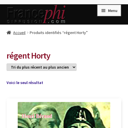
Aller
Aller
Menu
à
au
la
contenu
navigation
Accueil
Accueil
Produits identifiés “régent Horty”
Accueil
Caisse
régent Horty
Compte
Conditions de Vente
Connection
Voici le seul résultat
Enregistrement
Listes d’Envies
Livres de Peter Randa
Livres de Philippe Randa