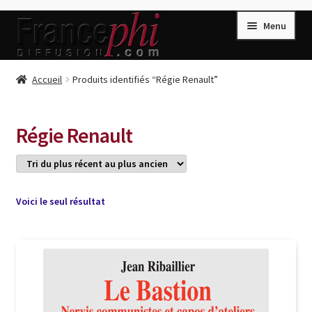
Aller
Aller
Menu
à
au
la
contenu
navigation
Accueil
Accueil
Produits identifiés “Régie Renault”
Accueil
Caisse
Régie Renault
Compte
Conditions de Vente
Connection
Voici le seul résultat
Enregistrement
Listes d’Envies
Livres de Peter Randa
Livres de Philippe Randa