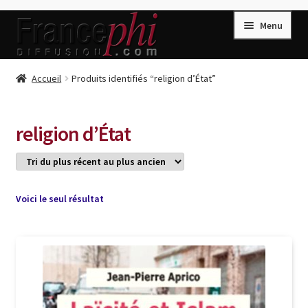
Aller
Aller
Menu
à
au
la
contenu
navigation
Accueil
Accueil
Produits identifiés “religion d’État”
Accueil
Caisse
religion d’État
Compte
Conditions de Vente
Connection
Voici le seul résultat
Enregistrement
Listes d’Envies
Livres de Peter Randa
Livres de Philippe Randa