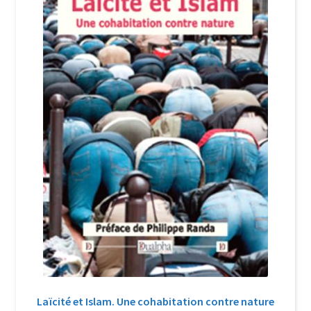
Login Customizer
Newsletter
Nous Contacter
Panier
Politique de confidentialité et cookies
Qui sommes-nous ?
Soutien à Philippe Randa
Suivi de la Commande
Laïcité et Islam. Une cohabitation contre nature