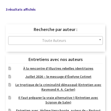
Trié
3 résultats affichés
du
plus
récent
Recherche par auteur :
au
plus
Toute Auteurs
ancien
Entretiens avec nos auteurs
À la rencontre d’illustres rebelles identitaires
Juillet 2026 – le message d’Évelyne Cotinet
Le tryptique de la criminalité démasqué (Entretien avec
Raymond H. A. Carter)
Il faut préparer la vraie alternative ! (Entretien avec
Scipion de Salm)
Entretien avec Jérôme Verschoote, auteur de « Partout