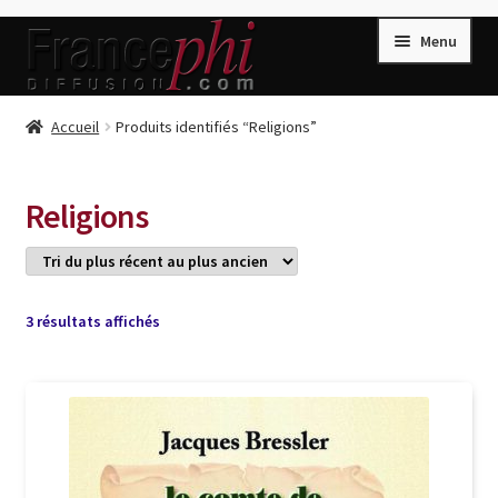
Aller
Aller
Menu
à
au
la
contenu
navigation
Accueil
Accueil
Produits identifiés “Religions”
Accueil
Caisse
Religions
Compte
Conditions de Vente
Connection
Trié
3 résultats affichés
du
Enregistrement
plus
récent
Listes d’Envies
au
plus
Livres de Peter Randa
ancien
Livres de Philippe Randa