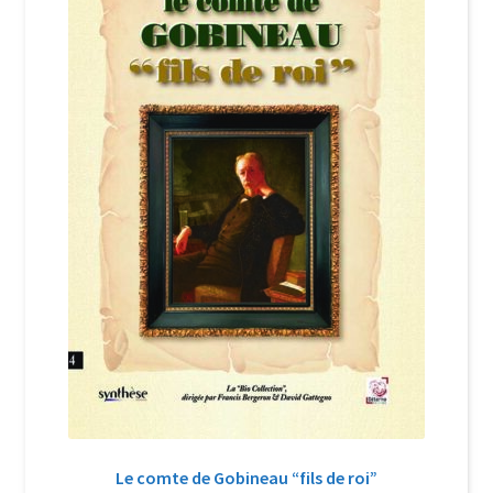
Login Customizer
Newsletter
Nous Contacter
Panier
Politique de confidentialité et cookies
Qui sommes-nous ?
Soutien à Philippe Randa
Suivi de la Commande
Le comte de Gobineau “fils de roi”