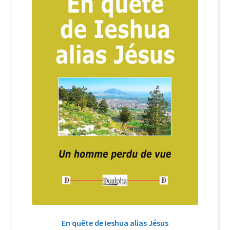
Login Customizer
Newsletter
Nous Contacter
Panier
Politique de confidentialité et cookies
Qui sommes-nous ?
Soutien à Philippe Randa
Suivi de la Commande
En quête de Ieshua alias Jésus