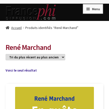
Aller
Aller
Menu
à
au
la
contenu
navigation
Accueil
Accueil
Produits identifiés “René Marchand”
Accueil
Caisse
René Marchand
Compte
Conditions de Vente
Connection
Voici le seul résultat
Enregistrement
Listes d’Envies
Livres de Peter Randa
Livres de Philippe Randa