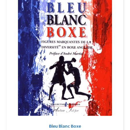
Login Customizer
Newsletter
Nous Contacter
Panier
Politique de confidentialité et cookies
Qui sommes-nous ?
Soutien à Philippe Randa
Suivi de la Commande
Bleu Blanc Boxe