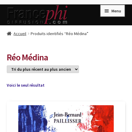
Aller
Aller
Menu
à
au
la
contenu
navigation
Accueil
Accueil
Produits identifiés “Réo Médina”
Accueil
Caisse
Réo Médina
Compte
Conditions de Vente
Connection
Voici le seul résultat
Enregistrement
Listes d’Envies
Livres de Peter Randa
Livres de Philippe Randa