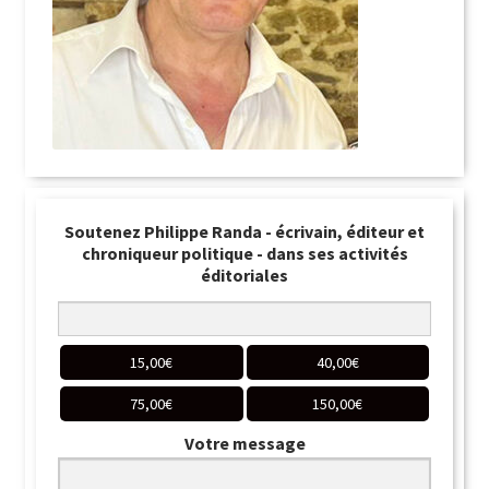
Soutenez Philippe Randa - écrivain, éditeur et
chroniqueur politique - dans ses activités
éditoriales
15,00
€
40,00
€
75,00
€
150,00
€
Votre message