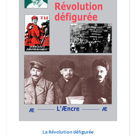
Login Customizer
Newsletter
Nous Contacter
Panier
Politique de confidentialité et cookies
Qui sommes-nous ?
Soutien à Philippe Randa
Suivi de la Commande
La Révolution défigurée