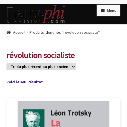
Aller
Aller
Menu
à
au
la
contenu
navigation
Accueil
Accueil
Produits identifiés “révolution socialiste”
Accueil
Caisse
révolution socialiste
Compte
Conditions de Vente
Connection
Voici le seul résultat
Enregistrement
Listes d’Envies
Livres de Peter Randa
Livres de Philippe Randa