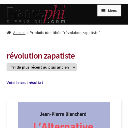
Aller
Aller
Menu
à
au
la
contenu
navigation
Accueil
Accueil
Produits identifiés “révolution zapatiste”
Accueil
Caisse
révolution zapatiste
Compte
Conditions de Vente
Connection
Voici le seul résultat
Enregistrement
Listes d’Envies
Livres de Peter Randa
Livres de Philippe Randa