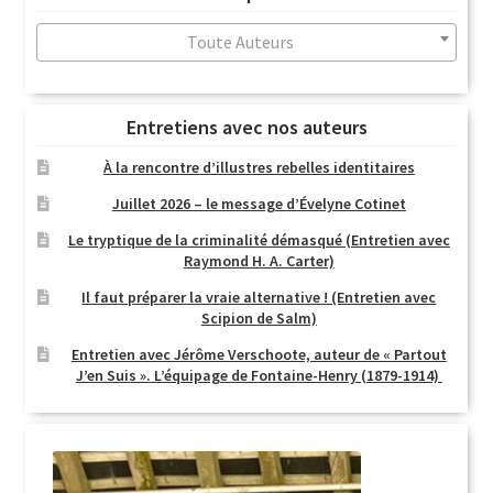
au
plus
Toute Auteurs
ancien
Entretiens avec nos auteurs
À la rencontre d’illustres rebelles identitaires
Juillet 2026 – le message d’Évelyne Cotinet
Le tryptique de la criminalité démasqué (Entretien avec
Raymond H. A. Carter)
Il faut préparer la vraie alternative ! (Entretien avec
Scipion de Salm)
Entretien avec Jérôme Verschoote, auteur de « Partout
J’en Suis ». L’équipage de Fontaine-Henry (1879-1914)