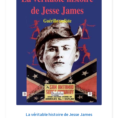
Login Customizer
Newsletter
Nous Contacter
Panier
Politique de confidentialité et cookies
Qui sommes-nous ?
Soutien à Philippe Randa
Suivi de la Commande
La véritable histoire de Jesse James