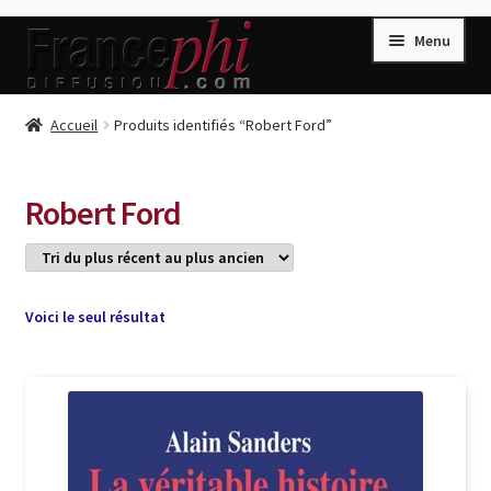
Aller
Aller
Menu
à
au
la
contenu
navigation
Accueil
Accueil
Produits identifiés “Robert Ford”
Accueil
Caisse
Robert Ford
Compte
Conditions de Vente
Connection
Voici le seul résultat
Enregistrement
Listes d’Envies
Livres de Peter Randa
Livres de Philippe Randa