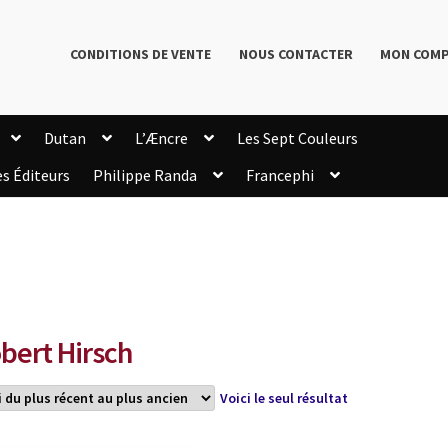
CONDITIONS DE VENTE
NOUS CONTACTER
MON COM
Dutan
L’Æncre
Les Sept Couleurs
es Éditeurs
Philippe Randa
Francephi
onditions de Vente
Connection
Enregistrement
Livres de Philippe Randa
Login Customizer
Newsletter
onfidentialité et cookies
Qui sommes-nous ?
mmande
bert Hirsch
Voici le seul résultat