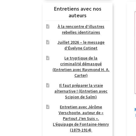
Entretiens avec nos
auteurs
À la rencontre d’illustres
rebelles identitaires
Juillet 2026 – le message
d’Évelyne Cotinet
Le tryptique de la
criminalité démasqué
(Entretien avec Raymond H. A.
Carter)
Il faut préparer la vraie
alternative ! (Entretien avec
Scipion de Salm)
Entretien avec Jérôme
Verschoote, auteur de «
Partout J’en Suis ».
L’équipage de Fontaine-Henry
(1879-1914)