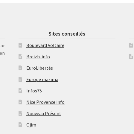
Sites conseillés
Boulevard Voltaire
par
en
Breizh-info
EuroLibertés
Europe maxima
Infos75
Nice Provence info
Nouveau Présent
Ojim