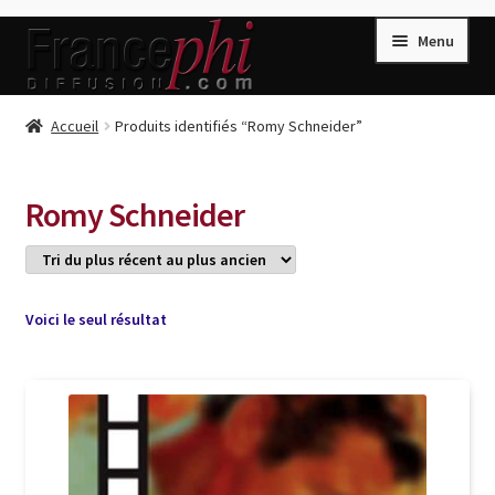
Aller
Aller
Menu
à
au
la
contenu
navigation
Accueil
Accueil
Produits identifiés “Romy Schneider”
Accueil
Caisse
Romy Schneider
Compte
Conditions de Vente
Connection
Voici le seul résultat
Enregistrement
Listes d’Envies
Livres de Peter Randa
Livres de Philippe Randa