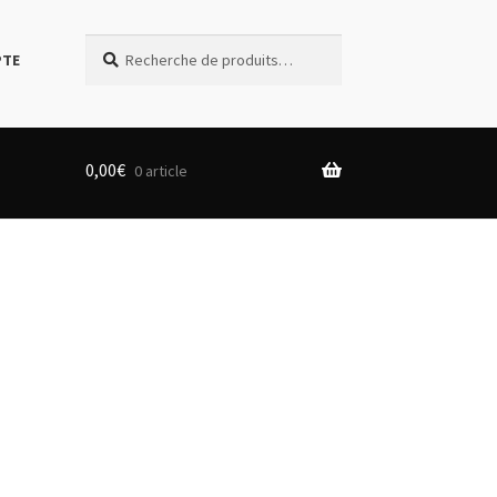
Recherche
Recherche
PTE
pour :
0,00
€
0 article