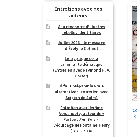
Entretiens avec nos
auteurs
À la rencontre d’illustres
rebelles identitaires
Juillet 2026 – le message
d’Évelyne Cotinet
Le tryptique de la
criminalité démasqué
(Entretien avec Raymond H. A.
Carter)
Il faut préparer la vraie
alternative ! (Entretien avec
Scipion de Salm)
Entretien avec Jérôme
C
Verschoote, auteur de «
d
Partout J’en Suis ».
L’équipage de Fontaine-Henry
(1879-1914)