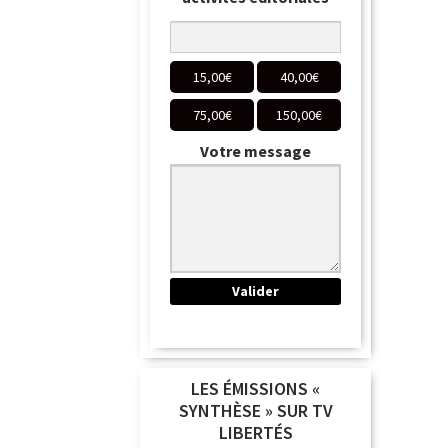
15,00
€
40,00
€
75,00
€
150,00
€
Votre message
LES ÉMISSIONS «
SYNTHÈSE » SUR TV
LIBERTÉS