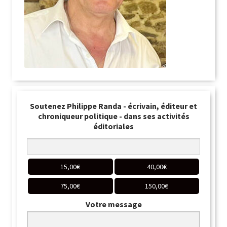
Soutenez Philippe Randa - écrivain, éditeur et
chroniqueur politique - dans ses activités
éditoriales
15,00
€
40,00
€
75,00
€
150,00
€
Votre message