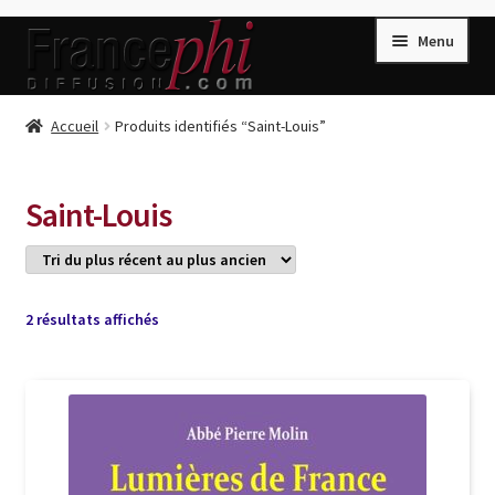
Aller
Aller
Menu
à
au
la
contenu
navigation
Accueil
Accueil
Produits identifiés “Saint-Louis”
Accueil
Caisse
Saint-Louis
Compte
Conditions de Vente
Connection
Trié
2 résultats affichés
du
Enregistrement
plus
récent
Listes d’Envies
au
plus
Livres de Peter Randa
ancien
Livres de Philippe Randa