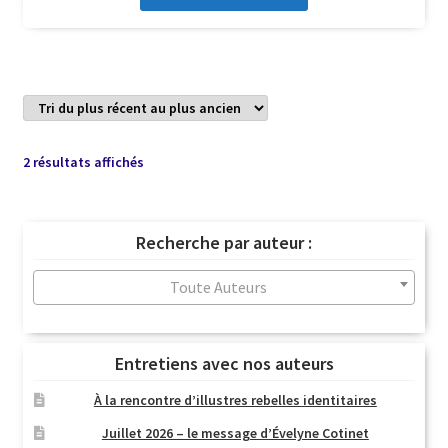
Trié
2 résultats affichés
du
plus
récent
Recherche par auteur :
au
plus
Toute Auteurs
ancien
Entretiens avec nos auteurs
À la rencontre d’illustres rebelles identitaires
Juillet 2026 – le message d’Évelyne Cotinet