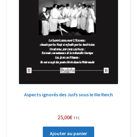
Aspects ignorés des Juifs sous le IIIe Reich
25,00
€
TTC
Ajouter au panier