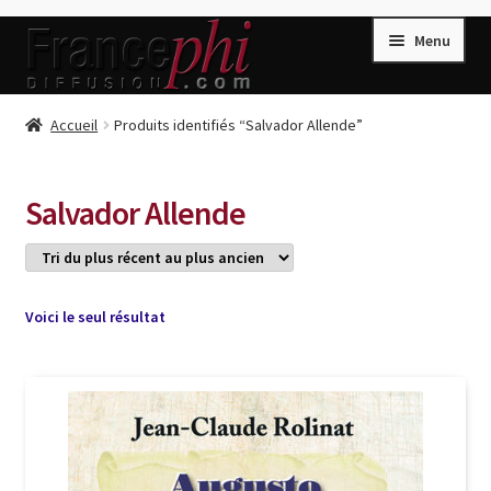
Aller
Aller
Menu
à
au
la
contenu
navigation
Accueil
Accueil
Produits identifiés “Salvador Allende”
Accueil
Caisse
Salvador Allende
Compte
Conditions de Vente
Connection
Voici le seul résultat
Enregistrement
Listes d’Envies
Livres de Peter Randa
Livres de Philippe Randa