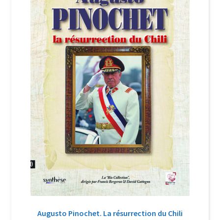
Login Customizer
Newsletter
Nous Contacter
Panier
Politique de confidentialité et cookies
Qui sommes-nous ?
Soutien à Philippe Randa
Suivi de la Commande
Augusto Pinochet. La résurrection du Chili