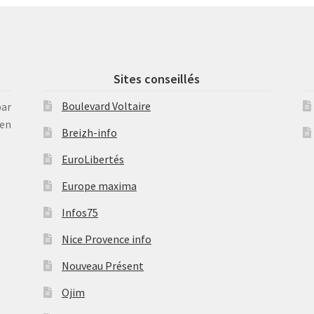
Sites conseillés
Boulevard Voltaire
par
en
Breizh-info
EuroLibertés
Europe maxima
Infos75
Nice Provence info
Nouveau Présent
Ojim