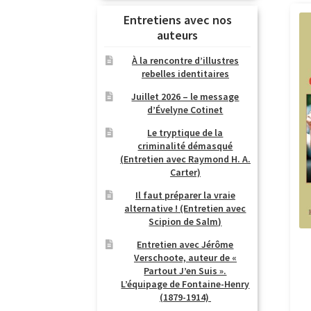
Entretiens avec nos
auteurs
À la rencontre d’illustres
rebelles identitaires
Juillet 2026 – le message
d’Évelyne Cotinet
Le tryptique de la
criminalité démasqué
(Entretien avec Raymond H. A.
Carter)
Il faut préparer la vraie
alternative ! (Entretien avec
Scipion de Salm)
Entretien avec Jérôme
Verschoote, auteur de «
Partout J’en Suis ».
L’équipage de Fontaine-Henry
(1879-1914)