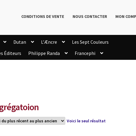
CONDITIONS DE VENTE
NOUS CONTACTER
MON COM
Dutan
L’Æncre
Les Sept Couleurs
es Éditeurs
Philippe Randa
Francephi
onditions de Vente
Connection
Enregistrement
Livres de Philippe Randa
Login Customizer
Newsletter
onfidentialité et cookies
Qui sommes-nous ?
mmande
grégatoion
Voici le seul résultat