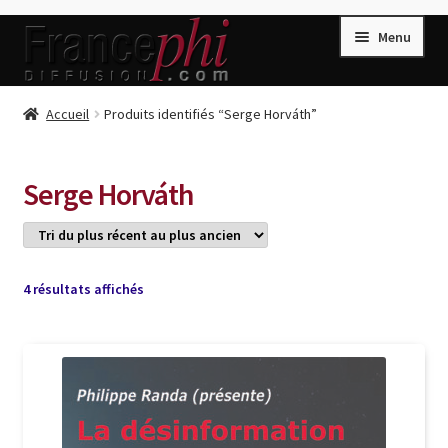
Aller
Aller
Menu
à
au
la
contenu
navigation
Accueil
Accueil
Produits identifiés “Serge Horváth”
Accueil
Caisse
Serge Horváth
Compte
Conditions de Vente
Connection
Trié
4 résultats affichés
du
Enregistrement
plus
récent
Listes d’Envies
au
plus
Livres de Peter Randa
ancien
Livres de Philippe Randa