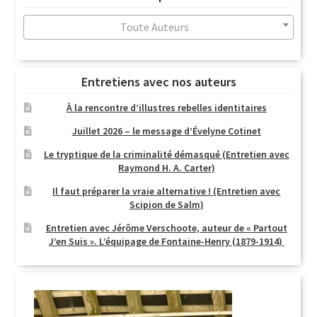
au
plus
Toute Auteurs
ancien
Entretiens avec nos auteurs
À la rencontre d’illustres rebelles identitaires
Juillet 2026 – le message d’Évelyne Cotinet
Le tryptique de la criminalité démasqué (Entretien avec
Raymond H. A. Carter)
Il faut préparer la vraie alternative ! (Entretien avec
Scipion de Salm)
Entretien avec Jérôme Verschoote, auteur de « Partout
J’en Suis ». L’équipage de Fontaine-Henry (1879-1914)