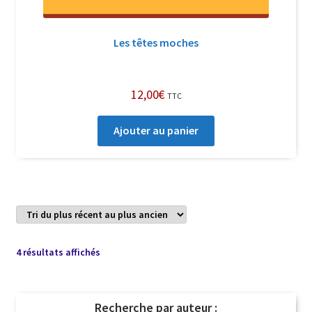
Les têtes moches
12,00
€
TTC
Ajouter au panier
Trié
4 résultats affichés
du
plus
récent
Recherche par auteur :