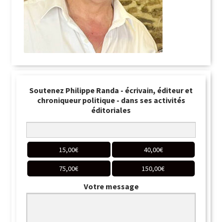
Soutenez Philippe Randa - écrivain, éditeur et
chroniqueur politique - dans ses activités
éditoriales
15,00
€
40,00
€
75,00
€
150,00
€
Votre message