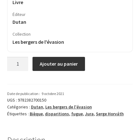
Livre
Éditeur
Dutan
Collection
Les bergers de l'évasion
quantité
Ajouter au panier
de
Le
vertige
du
Date de publication :
9 octobre 2021
trépané
UGS :
9782382700150
Catégories :
Dutan
,
Les bergers de l'évasion
Étiquettes :
Bièque
,
disparitions
,
fugue
,
Jura
,
Serge Horváth
Description