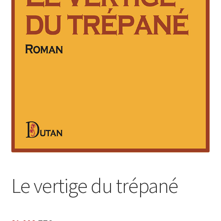
Login Customizer
Newsletter
Nous Contacter
Panier
Politique de confidentialité et cookies
Qui sommes-nous ?
Soutien à Philippe Randa
Suivi de la Commande
Le vertige du trépané