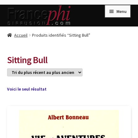
Aller
Aller
Menu
à
au
la
contenu
navigation
Accueil
Accueil
Produits identifiés “Sitting Bull”
Accueil
Caisse
Sitting Bull
Compte
Conditions de Vente
Connection
Voici le seul résultat
Enregistrement
Listes d’Envies
Livres de Peter Randa
Livres de Philippe Randa