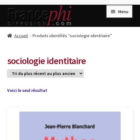
Aller
Aller
Menu
à
au
la
contenu
navigation
Accueil
Accueil
Produits identifiés “sociologie identitaire”
Accueil
Caisse
sociologie identitaire
Compte
Conditions de Vente
Connection
Voici le seul résultat
Enregistrement
Listes d’Envies
Livres de Peter Randa
Livres de Philippe Randa