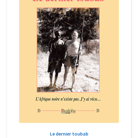
Login Customizer
Newsletter
Nous Contacter
Panier
Politique de confidentialité et cookies
Qui sommes-nous ?
Soutien à Philippe Randa
Suivi de la Commande
Le dernier toubab