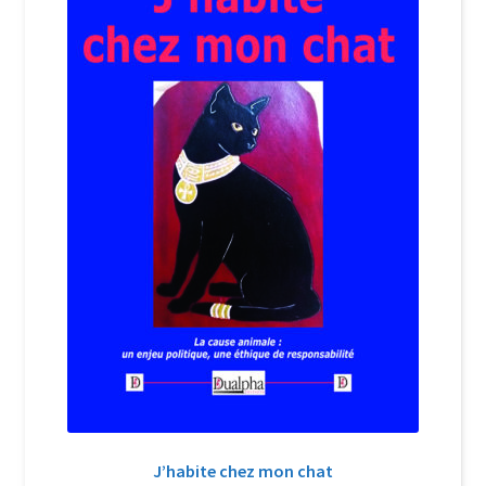
Login Customizer
Newsletter
Nous Contacter
Panier
Politique de confidentialité et cookies
Qui sommes-nous ?
Soutien à Philippe Randa
Suivi de la Commande
J’habite chez mon chat