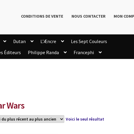
CONDITIONS DE VENTE
NOUS CONTACTER
MON COM
Dutan
L’Æncre
Les Sept Couleurs
es Éditeurs
Philippe Randa
Francephi
onditions de Vente
Connection
Enregistrement
Livres de Philippe Randa
Login Customizer
Newsletter
onfidentialité et cookies
Qui sommes-nous ?
mmande
ar Wars
Voici le seul résultat