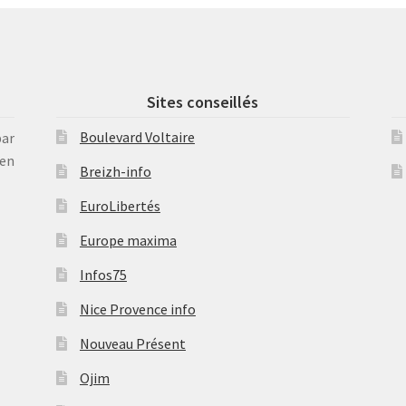
Sites conseillés
Boulevard Voltaire
par
en
Breizh-info
EuroLibertés
Europe maxima
Infos75
Nice Provence info
Nouveau Présent
Ojim