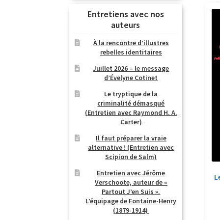
Entretiens avec nos
auteurs
À la rencontre d’illustres
rebelles identitaires
Juillet 2026 – le message
d’Évelyne Cotinet
Le tryptique de la
criminalité démasqué
(Entretien avec Raymond H. A.
Carter)
Il faut préparer la vraie
alternative ! (Entretien avec
Scipion de Salm)
Entretien avec Jérôme
L
Verschoote, auteur de «
Partout J’en Suis ».
L’équipage de Fontaine-Henry
(1879-1914)