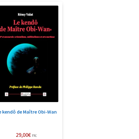
e kendô de Maître Obi-Wan
29,00
€
TTC