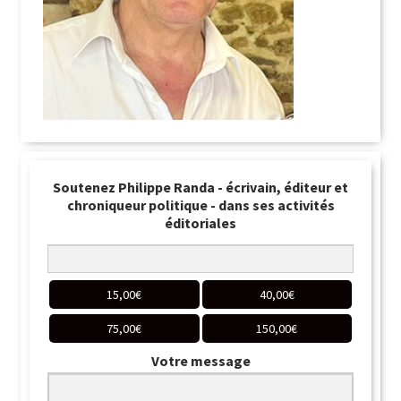
Soutenez Philippe Randa - écrivain, éditeur et
chroniqueur politique - dans ses activités
éditoriales
15,00
€
40,00
€
75,00
€
150,00
€
Votre message