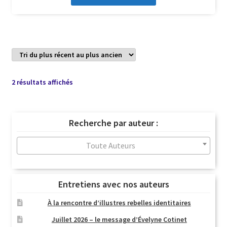
Trié
2 résultats affichés
du
plus
récent
Recherche par auteur :
au
plus
Toute Auteurs
ancien
Entretiens avec nos auteurs
À la rencontre d’illustres rebelles identitaires
Juillet 2026 – le message d’Évelyne Cotinet