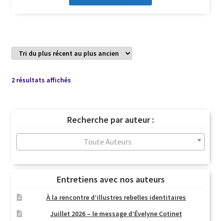
Trié
2 résultats affichés
du
plus
récent
Recherche par auteur :
au
plus
Toute Auteurs
ancien
Entretiens avec nos auteurs
À la rencontre d’illustres rebelles identitaires
Juillet 2026 – le message d’Évelyne Cotinet