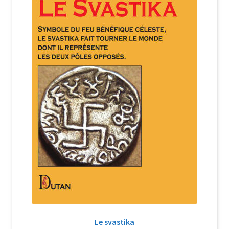
Login Customizer
Newsletter
Nous Contacter
Panier
Politique de confidentialité et cookies
Qui sommes-nous ?
Soutien à Philippe Randa
Suivi de la Commande
Le svastika