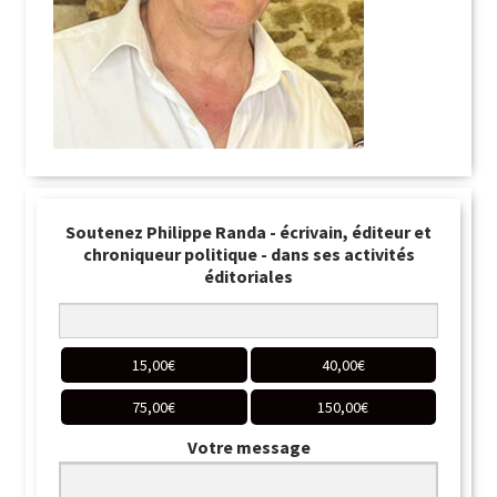
Soutenez Philippe Randa - écrivain, éditeur et
chroniqueur politique - dans ses activités
éditoriales
15,00
€
40,00
€
75,00
€
150,00
€
Votre message