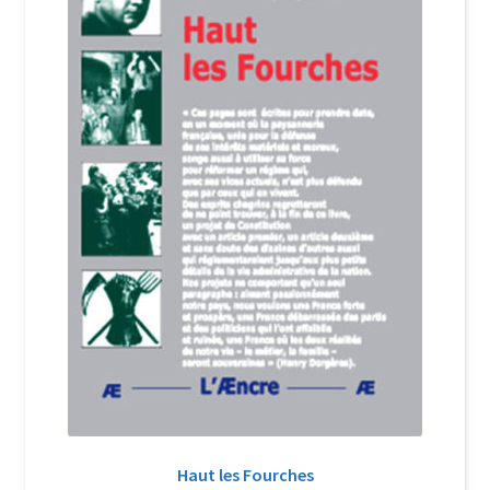
Login Customizer
Newsletter
Nous Contacter
Panier
Politique de confidentialité et cookies
Qui sommes-nous ?
Soutien à Philippe Randa
Suivi de la Commande
Haut les Fourches