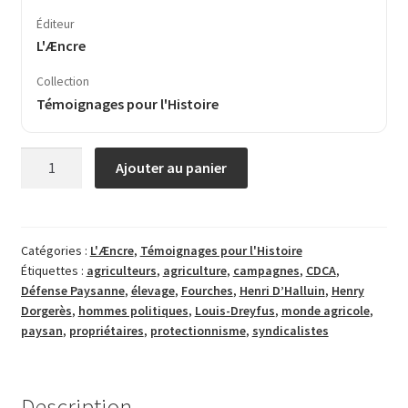
Éditeur
L'Æncre
Collection
Témoignages pour l'Histoire
quantité
Ajouter au panier
de
Haut
les
Fourches
Catégories :
L'Æncre
,
Témoignages pour l'Histoire
Étiquettes :
agriculteurs
,
agriculture
,
campagnes
,
CDCA
,
Défense Paysanne
,
élevage
,
Fourches
,
Henri D’Halluin
,
Henry
Dorgerès
,
hommes politiques
,
Louis-Dreyfus
,
monde agricole
,
paysan
,
propriétaires
,
protectionnisme
,
syndicalistes
Description