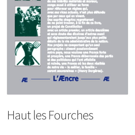
Login Customizer
Newsletter
Nous Contacter
Panier
Politique de confidentialité et cookies
Qui sommes-nous ?
Soutien à Philippe Randa
Suivi de la Commande
Haut les Fourches