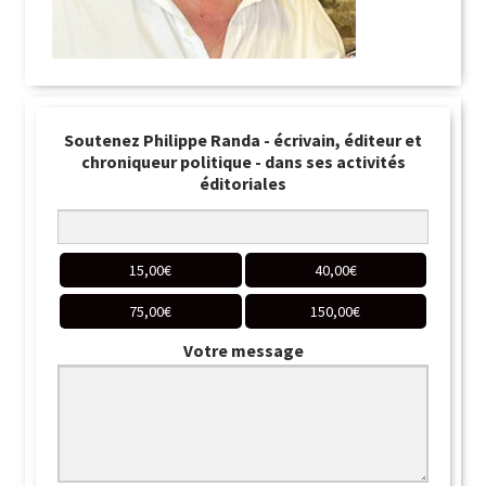
Soutenez Philippe Randa - écrivain, éditeur et
chroniqueur politique - dans ses activités
éditoriales
15,00
€
40,00
€
75,00
€
150,00
€
Votre message