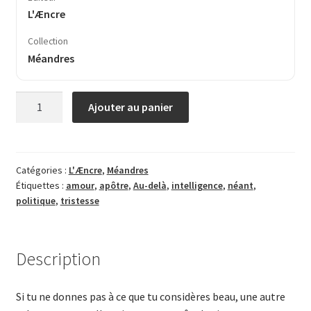
L'Æncre
Collection
Méandres
quantité
Ajouter au panier
de
L’apôtre
du
néant
Catégories :
L'Æncre
,
Méandres
Étiquettes :
amour
,
apôtre
,
Au-delà
,
intelligence
,
néant
,
politique
,
tristesse
Description
Si tu ne donnes pas à ce que tu considères beau, une autre