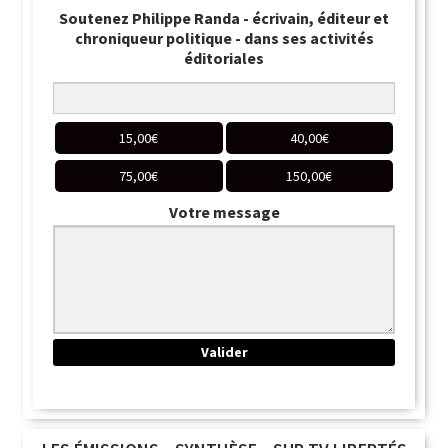
Soutenez Philippe Randa - écrivain, éditeur et
chroniqueur politique - dans ses activités
éditoriales
15,00
€
40,00
€
75,00
€
150,00
€
Votre message