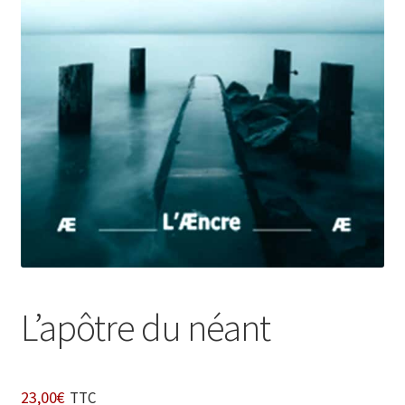
Login Customizer
Newsletter
Nous Contacter
Panier
Politique de confidentialité et cookies
Qui sommes-nous ?
Soutien à Philippe Randa
Suivi de la Commande
L’apôtre du néant
23,00
€
TTC