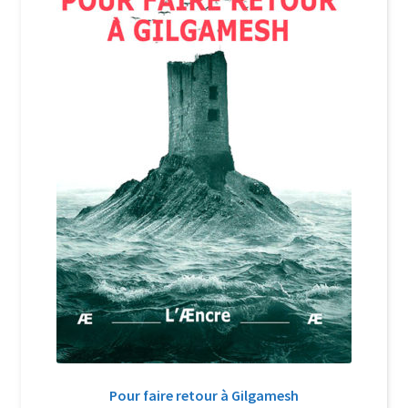
Login Customizer
Newsletter
Nous Contacter
Panier
Politique de confidentialité et cookies
Qui sommes-nous ?
Soutien à Philippe Randa
Suivi de la Commande
Pour faire retour à Gilgamesh