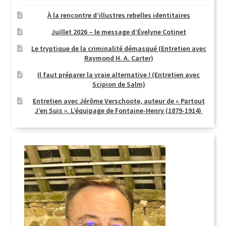
au
plus
À la rencontre d’illustres rebelles identitaires
ancien
Juillet 2026 – le message d’Évelyne Cotinet
Le tryptique de la criminalité démasqué (Entretien avec
Raymond H. A. Carter)
Il faut préparer la vraie alternative ! (Entretien avec
Scipion de Salm)
Entretien avec Jérôme Verschoote, auteur de « Partout
J’en Suis ». L’équipage de Fontaine-Henry (1879-1914)