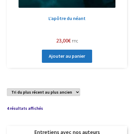
L’apôtre du néant
23,00
€
TTC
Ajouter au panier
Trié
4 résultats affichés
du
plus
récent
Entretiens avec nos auteurs