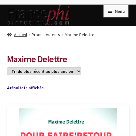
Aller
Aller
Menu
à
au
la
contenu
navigation
Accueil
Accueil
Produit Auteurs
Maxime Delettre
Accueil
Caisse
Maxime Delettre
Compte
Conditions de Vente
Connection
Trié
4 résultats affichés
du
Enregistrement
plus
récent
Listes d’Envies
au
plus
Livres de Peter Randa
ancien
Livres de Philippe Randa