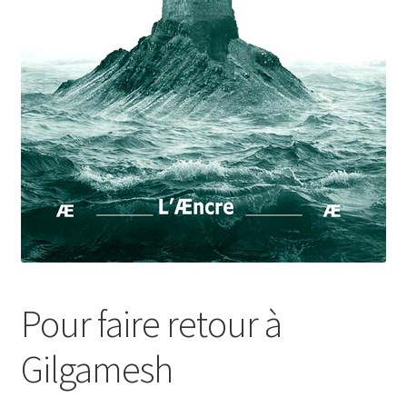
Login Customizer
Newsletter
Nous Contacter
Panier
Politique de confidentialité et cookies
Qui sommes-nous ?
Soutien à Philippe Randa
Suivi de la Commande
Pour faire retour à
Gilgamesh