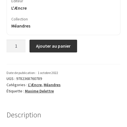
Éditeur
L'Æncre
Collection
Méandres
quantité
Ajouter au panier
de
Pour
faire
retour
Date de publication :
1 octobre 2022
à
UGS :
9782368760789
Catégories :
L'Æncre
,
Méandres
Gilgamesh
Étiquette :
Maxime Delettre
Description