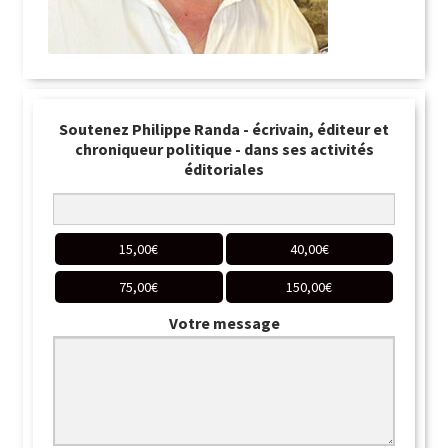
Soutenez Philippe Randa - écrivain, éditeur et
chroniqueur politique - dans ses activités
éditoriales
15,00
€
40,00
€
75,00
€
150,00
€
Votre message