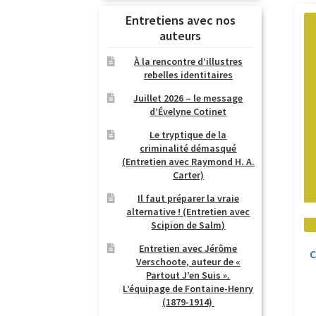
Entretiens avec nos
auteurs
À la rencontre d’illustres
rebelles identitaires
Juillet 2026 – le message
d’Évelyne Cotinet
Le tryptique de la
criminalité démasqué
(Entretien avec Raymond H. A.
Carter)
Il faut préparer la vraie
alternative ! (Entretien avec
Scipion de Salm)
Entretien avec Jérôme
C
Verschoote, auteur de «
Partout J’en Suis ».
L’équipage de Fontaine-Henry
(1879-1914)