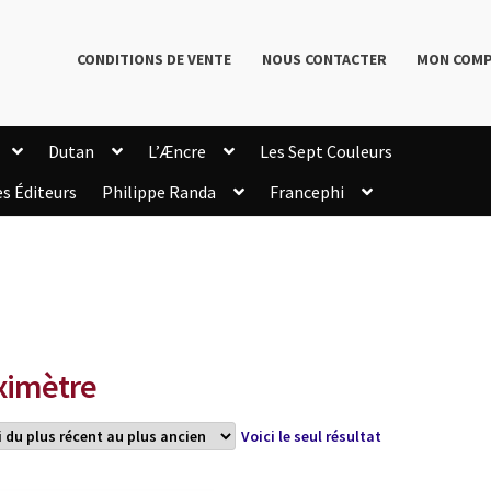
CONDITIONS DE VENTE
NOUS CONTACTER
MON COM
Dutan
L’Æncre
Les Sept Couleurs
es Éditeurs
Philippe Randa
Francephi
onditions de Vente
Connection
Enregistrement
Livres de Philippe Randa
Login Customizer
Newsletter
onfidentialité et cookies
Qui sommes-nous ?
mmande
ximètre
Voici le seul résultat