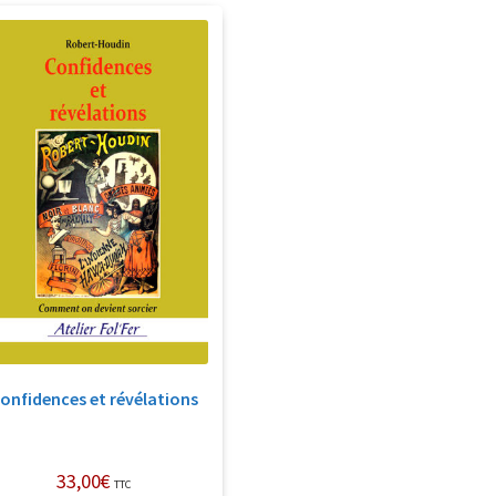
onfidences et révélations
33,00
€
TTC