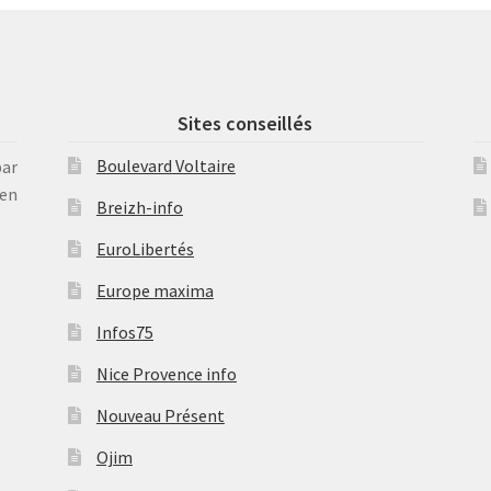
Sites conseillés
Boulevard Voltaire
par
en
Breizh-info
EuroLibertés
Europe maxima
Infos75
Nice Provence info
Nouveau Présent
Ojim