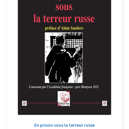
Login Customizer
Newsletter
Nous Contacter
Panier
Politique de confidentialité et cookies
Qui sommes-nous ?
Soutien à Philippe Randa
Suivi de la Commande
En prison sous la terreur russe