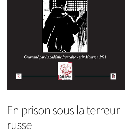
Login Customizer
Newsletter
Nous Contacter
Panier
Politique de confidentialité et cookies
Qui sommes-nous ?
Soutien à Philippe Randa
Suivi de la Commande
En prison sous la terreur
russe