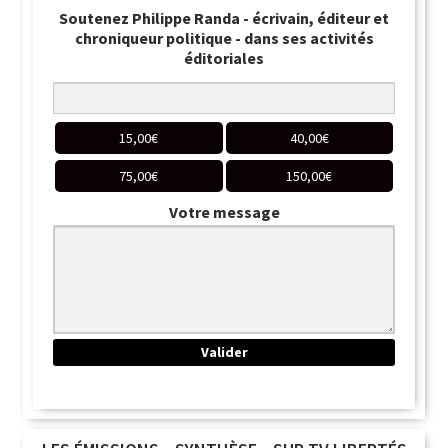
Soutenez Philippe Randa - écrivain, éditeur et
chroniqueur politique - dans ses activités
éditoriales
15,00
€
40,00
€
75,00
€
150,00
€
Votre message