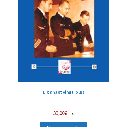
Dix ans et vingt jours
33,00
€
TTC