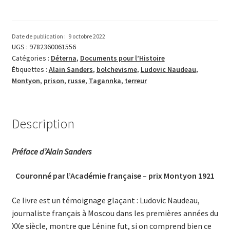
En
prison
sous
Date de publication :
9 octobre 2022
la
UGS :
9782360061556
Catégories :
Déterna
,
Documents pour l’Histoire
terreur
Étiquettes :
Alain Sanders
,
bolchevisme
,
Ludovic Naudeau
,
russe
Montyon
,
prison
,
russe
,
Tagannka
,
terreur
Description
Préface d’Alain Sanders
Couronné par l’Académie française – prix Montyon 1921
Ce livre est un témoignage glaçant : Ludovic Naudeau,
journaliste français à Moscou dans les premières années du
XXe siècle, montre que Lénine fut, si on comprend bien ce