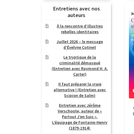
Entretiens avec nos
auteurs
À la rencontre d’illustres
rebelles identitaires
Juillet 2026 – le message
d’Évelyne Cotinet
Le tryptique de la
criminalité démasqué
(Entretien avec Raymond H. A.
Carter)
Il faut préparer la vraie
alternative ! (Entretien avec
Scipion de Salm)
Entretien avec Jérôme
Verschoote, auteur de «
Partout J’en Suis ».
L’équipage de Fontaine-Henry
(1879-1914)