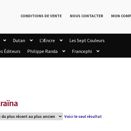
CONDITIONS DE VENTE
NOUS CONTACTER
MON COM
Dutan
L’Æncre
Les Sept Couleurs
es Éditeurs
Philippe Randa
Francephi
onditions de Vente
Connection
Enregistrement
Livres de Philippe Randa
Login Customizer
Newsletter
onfidentialité et cookies
Qui sommes-nous ?
mmande
raïna
Voici le seul résultat