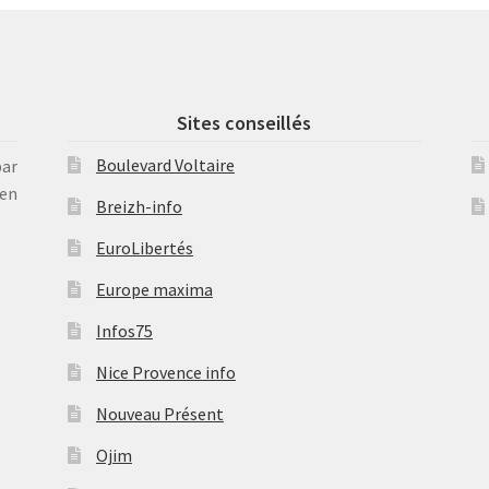
Sites conseillés
Boulevard Voltaire
par
en
Breizh-info
EuroLibertés
Europe maxima
Infos75
Nice Provence info
Nouveau Présent
Ojim