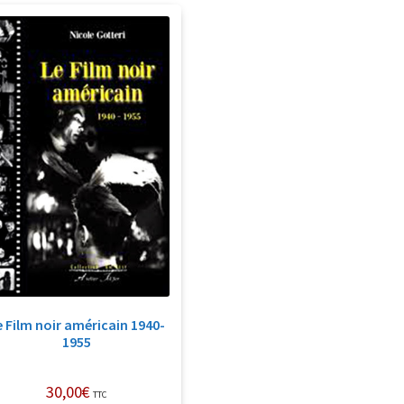
e Film noir américain 1940-
1955
30,00
€
TTC