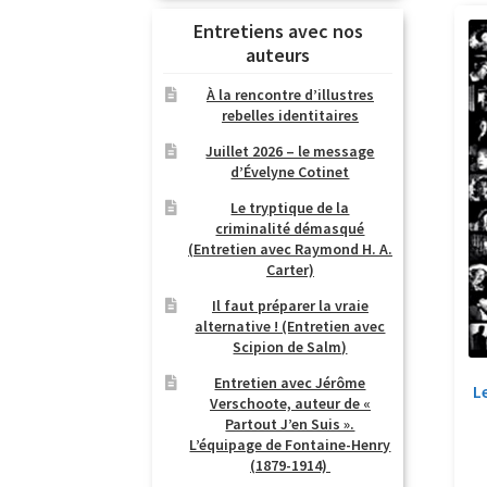
Entretiens avec nos
auteurs
À la rencontre d’illustres
rebelles identitaires
Juillet 2026 – le message
d’Évelyne Cotinet
Le tryptique de la
criminalité démasqué
(Entretien avec Raymond H. A.
Carter)
Il faut préparer la vraie
alternative ! (Entretien avec
Scipion de Salm)
Entretien avec Jérôme
L
Verschoote, auteur de «
Partout J’en Suis ».
L’équipage de Fontaine-Henry
(1879-1914)