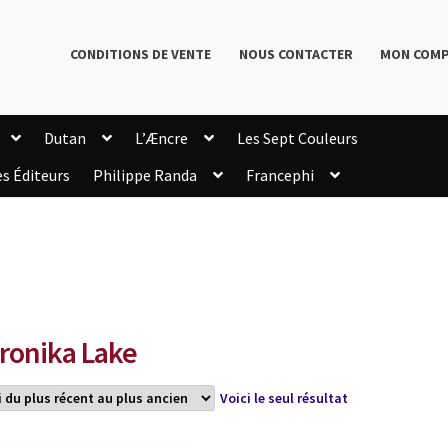
CONDITIONS DE VENTE
NOUS CONTACTER
MON COM
Dutan
L’Æncre
Les Sept Couleurs
es Éditeurs
Philippe Randa
Francephi
onditions de Vente
Connection
Enregistrement
Livres de Philippe Randa
Login Customizer
Newsletter
onfidentialité et cookies
Qui sommes-nous ?
mmande
ronika Lake
Voici le seul résultat