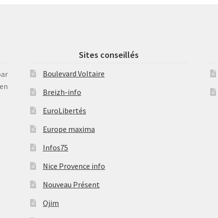
Sites conseillés
Boulevard Voltaire
par
en
Breizh-info
EuroLibertés
Europe maxima
Infos75
Nice Provence info
Nouveau Présent
Ojim