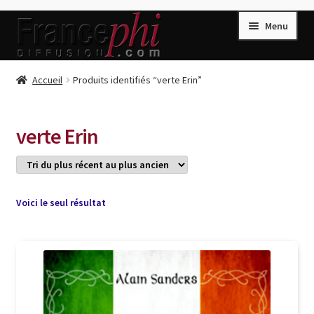
Aller
Aller
Menu
à
au
la
contenu
navigation
Accueil
Accueil
Produits identifiés “verte Erin”
Accueil
Caisse
verte Erin
Compte
Conditions de Vente
Connection
Voici le seul résultat
Enregistrement
Listes d’Envies
Livres de Peter Randa
Livres de Philippe Randa