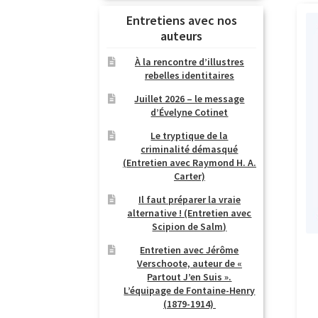
Entretiens avec nos
auteurs
À la rencontre d’illustres
rebelles identitaires
Juillet 2026 – le message
d’Évelyne Cotinet
Le tryptique de la
criminalité démasqué
(Entretien avec Raymond H. A.
Carter)
Il faut préparer la vraie
alternative ! (Entretien avec
Scipion de Salm)
Entretien avec Jérôme
Verschoote, auteur de «
Partout J’en Suis ».
L’équipage de Fontaine-Henry
(1879-1914)