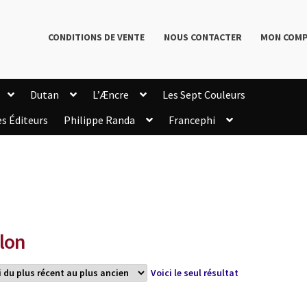
CONDITIONS DE VENTE
NOUS CONTACTER
MON COM
Dutan
L’Æncre
Les Sept Couleurs
es Éditeurs
Philippe Randa
Francephi
onditions de Vente
Connection
Enregistrement
Livres de Philippe Randa
Login Customizer
Newsletter
onfidentialité et cookies
Qui sommes-nous ?
mmande
llon
Voici le seul résultat