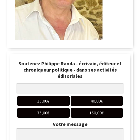
Soutenez Philippe Randa - écrivain, éditeur et
chroniqueur politique - dans ses activités
éditoriales
15,00
€
40,00
€
75,00
€
150,00
€
Votre message