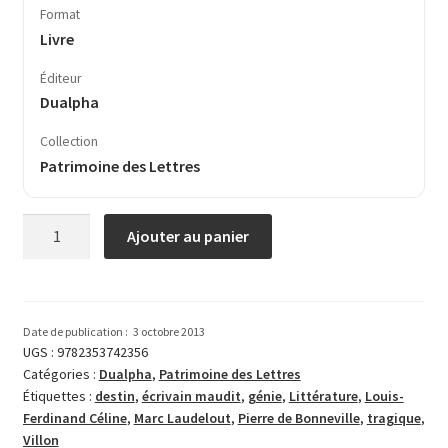
Format
Livre
Éditeur
Dualpha
Collection
Patrimoine des Lettres
quantité
Ajouter au panier
de
Villon
&
Céline
Date de publication :
3 octobre 2013
UGS :
9782353742356
Catégories :
Dualpha
,
Patrimoine des Lettres
Étiquettes :
destin
,
écrivain maudit
,
génie
,
Littérature
,
Louis-
Ferdinand Céline
,
Marc Laudelout
,
Pierre de Bonneville
,
tragique
,
Villon