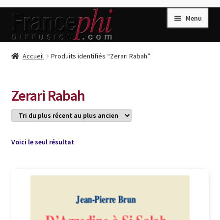
Aller
Aller
Menu
à
au
la
contenu
navigation
Accueil
Accueil
Produits identifiés “Zerari Rabah”
Accueil
Caisse
Zerari Rabah
Compte
Conditions de Vente
Connection
Voici le seul résultat
Enregistrement
Listes d’Envies
Livres de Peter Randa
Livres de Philippe Randa