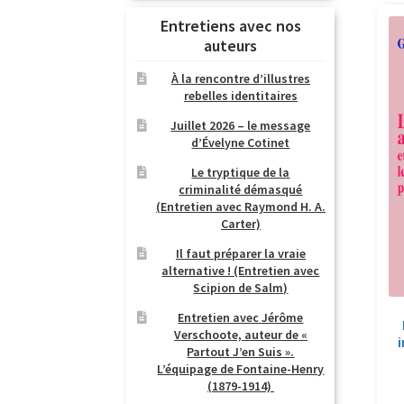
Entretiens avec nos
auteurs
À la rencontre d’illustres
rebelles identitaires
Juillet 2026 – le message
d’Évelyne Cotinet
Le tryptique de la
criminalité démasqué
(Entretien avec Raymond H. A.
Carter)
Il faut préparer la vraie
alternative ! (Entretien avec
Scipion de Salm)
Entretien avec Jérôme
Verschoote, auteur de «
Partout J’en Suis ».
L’équipage de Fontaine-Henry
(1879-1914)