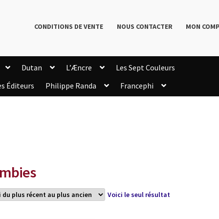
CONDITIONS DE VENTE
NOUS CONTACTER
MON COM
Dutan
L’Æncre
Les Sept Couleurs
es Éditeurs
Philippe Randa
Francephi
onditions de Vente
Connection
Enregistrement
Livres de Philippe Randa
Login Customizer
Newsletter
onfidentialité et cookies
Qui sommes-nous ?
mmande
mbies
Voici le seul résultat