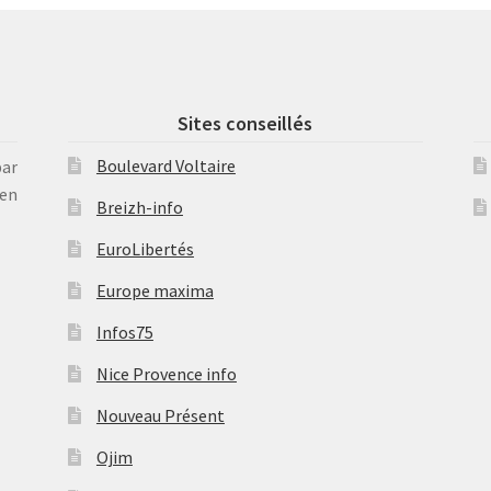
Sites conseillés
Boulevard Voltaire
par
en
Breizh-info
EuroLibertés
Europe maxima
Infos75
Nice Provence info
Nouveau Présent
Ojim