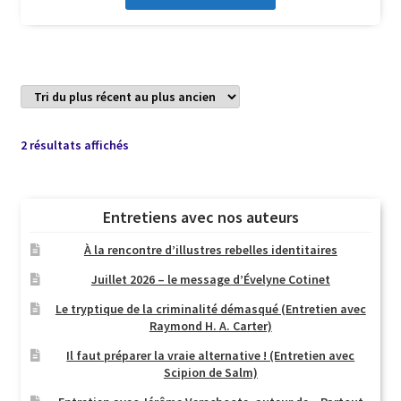
Trié
2 résultats affichés
du
plus
récent
Entretiens avec nos auteurs
au
plus
À la rencontre d’illustres rebelles identitaires
ancien
Juillet 2026 – le message d’Évelyne Cotinet
Le tryptique de la criminalité démasqué (Entretien avec
Raymond H. A. Carter)
Il faut préparer la vraie alternative ! (Entretien avec
Scipion de Salm)