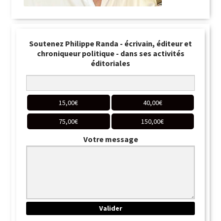
Soutenez Philippe Randa - écrivain, éditeur et
chroniqueur politique - dans ses activités
éditoriales
15,00
€
40,00
€
75,00
€
150,00
€
Votre message