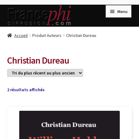
Aller
Aller
Menu
à
au
la
contenu
navigation
Accueil
Accueil
Produit Auteurs
Christian Dureau
Accueil
Caisse
Christian Dureau
Compte
Conditions de Vente
Connection
Trié
2 résultats affichés
du
Enregistrement
plus
récent
Listes d’Envies
au
plus
Livres de Peter Randa
ancien
Livres de Philippe Randa