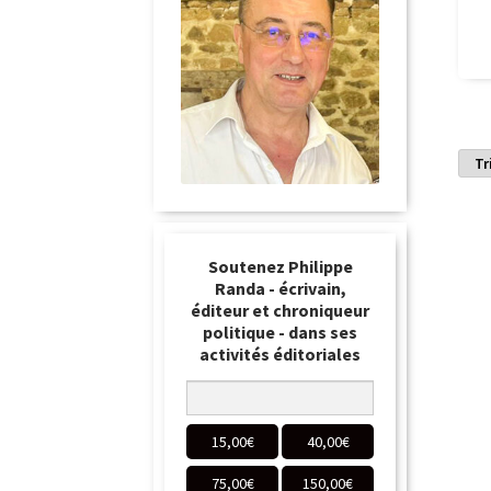
Soutenez Philippe
Randa - écrivain,
éditeur et chroniqueur
politique - dans ses
activités éditoriales
15,00
€
40,00
€
75,00
€
150,00
€