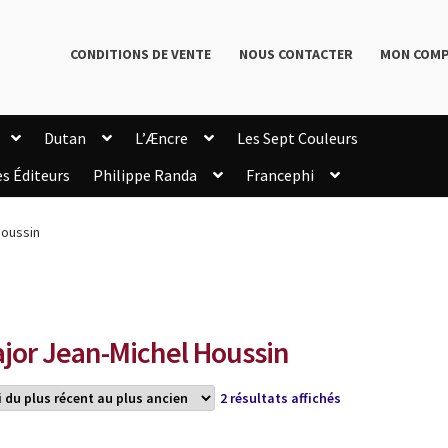
CONDITIONS DE VENTE
NOUS CONTACTER
MON COM
Dutan
L’Æncre
Les Sept Couleurs
es Éditeurs
Philippe Randa
Francephi
onditions de Vente
Connection
Enregistrement
Houssin
Livres de Philippe Randa
Login Customizer
Newsletter
onfidentialité et cookies
Qui sommes-nous ?
mmande
jor Jean-Michel Houssin
Trié
2 résultats affichés
du
plus