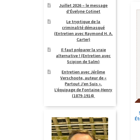
Juillet 2026 – le message
d’Évelyne Cotinet
Le tryptique de la
criminalité démasqué
(Entretien avec Raymond H. A.
Carter)
Il faut préparer la vraie
alternative ! (Entretien avec
Scipion de Salm)
Entretien avec Jérôme
Verschoote, auteur de «
Partout J’en Suis ».
L’équipage de Fontaine-Henry
(1879-1914)
Ét