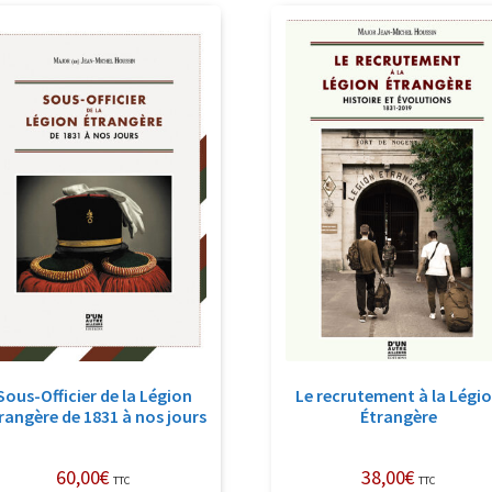
récent
au
plus
ancien
Sous-Officier de la Légion
Le recrutement à la Légi
rangère de 1831 à nos jours
Étrangère
60,00
€
38,00
€
TTC
TTC