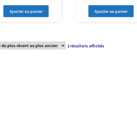
Ajouter au panier
Ajouter au panier
Trié
2 résultats affichés
du
plus
récent
au
plus
ancien