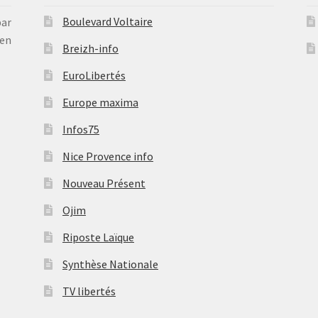
Boulevard Voltaire
par
en
Breizh-info
EuroLibertés
Europe maxima
Infos75
Nice Provence info
Nouveau Présent
Ojim
Riposte Laïque
Synthèse Nationale
TV libertés