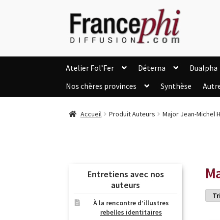
Aller
Aller
à
au
la
contenu
navigation
Atelier Fol’Fer
Déterna
Dualpha
Nos chères provinces
Synthèse
Autr
Accueil
Accueil
Caisse
Compte
C
Accueil
Produit Auteurs
Major Jean-Michel 
Listes d’Envies
Livres de Peter Randa
Nous Contacter
Panier
Politique de c
Soutien à Philippe Randa
Suivi de la Co
Ma
Entretiens avec nos
auteurs
À la rencontre d’illustres
rebelles identitaires