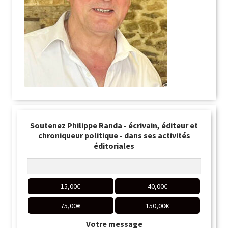
Soutenez Philippe Randa - écrivain, éditeur et
chroniqueur politique - dans ses activités
éditoriales
15,00
€
40,00
€
75,00
€
150,00
€
Votre message