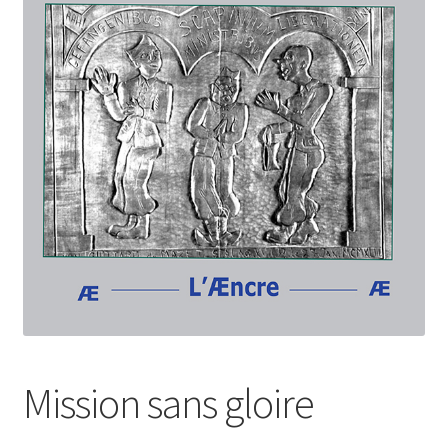
Login Customizer
Newsletter
Nous Contacter
Panier
Politique de confidentialité et cookies
Qui sommes-nous ?
Soutien à Philippe Randa
Suivi de la Commande
Mission sans gloire