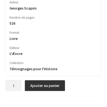
Auteur
Georges Scapini
Nombre de pages
526
Format
Livre
Éditeur
L'Æncre
Collection
Témoignages pour l'Histoire
quantité
Ajouter au panier
de
Mission
sans
gloire