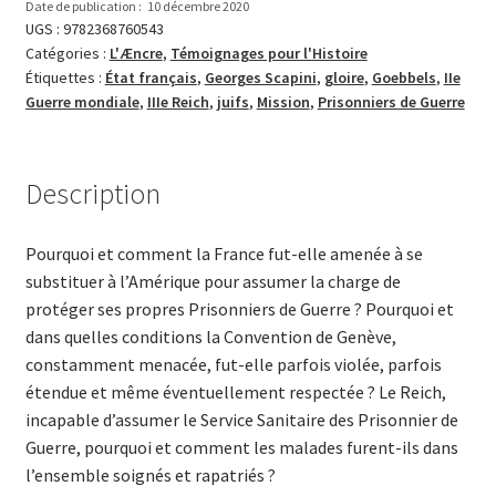
Date de publication :
10 décembre 2020
UGS :
9782368760543
Catégories :
L'Æncre
,
Témoignages pour l'Histoire
Étiquettes :
État fran­­çais
,
Georges Scapini
,
gloire
,
Goebbels
,
IIe
Guerre mon­diale
,
IIIe Reich
,
juifs
,
Mission
,
Prisonniers de Guerre
Description
Pourquoi et comment la France fut-elle amenée à se
substituer à l’Amérique pour assumer la charge de
protéger ses propres Prisonniers de Guerre ? Pourquoi et
dans quelles conditions la Convention de Genève,
constamment menacée, fut-elle parfois violée, parfois
étendue et même éventuellement respectée ? Le Reich,
incapable d’assumer le Service Sanitaire des Prisonnier de
Guerre, pourquoi et comment les malades furent-ils dans
l’ensemble soignés et rapatriés ?