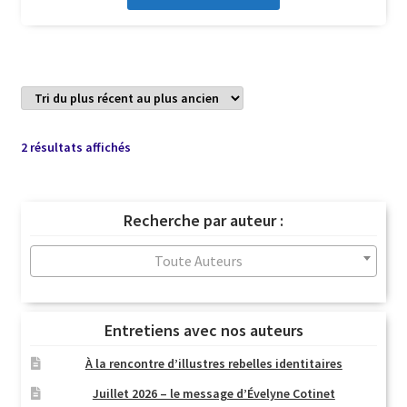
Trié
2 résultats affichés
du
plus
récent
Recherche par auteur :
au
plus
Toute Auteurs
ancien
Entretiens avec nos auteurs
À la rencontre d’illustres rebelles identitaires
Juillet 2026 – le message d’Évelyne Cotinet