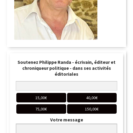
Soutenez Philippe Randa - écrivain, éditeur et
chroniqueur politique - dans ses activités
éditoriales
15,00
€
40,00
€
75,00
€
150,00
€
Votre message