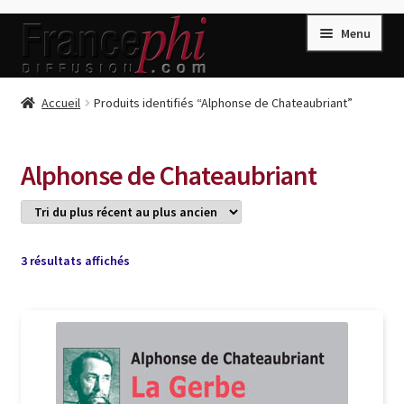
Aller
Aller
Menu
à
au
la
contenu
navigation
Accueil
Accueil
Produits identifiés “Alphonse de Chateaubriant”
Accueil
Caisse
Alphonse de Chateaubriant
Compte
Conditions de Vente
Connection
Trié
3 résultats affichés
du
Enregistrement
plus
récent
Listes d’Envies
au
plus
Livres de Peter Randa
ancien
Livres de Philippe Randa