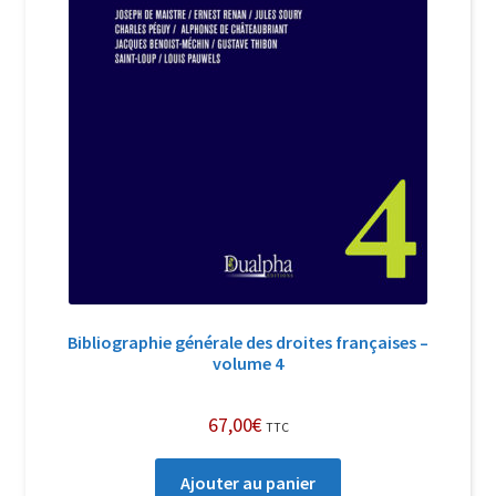
Bibliographie générale des droites françaises –
volume 4
67,00
€
TTC
Ajouter au panier