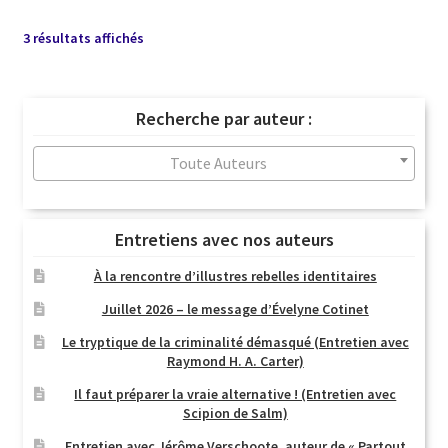
Trié
3 résultats affichés
du
plus
récent
Recherche par auteur :
au
plus
Toute Auteurs
ancien
Entretiens avec nos auteurs
À la rencontre d’illustres rebelles identitaires
Juillet 2026 – le message d’Évelyne Cotinet
Le tryptique de la criminalité démasqué (Entretien avec
Raymond H. A. Carter)
Il faut préparer la vraie alternative ! (Entretien avec
Scipion de Salm)
Entretien avec Jérôme Verschoote, auteur de « Partout