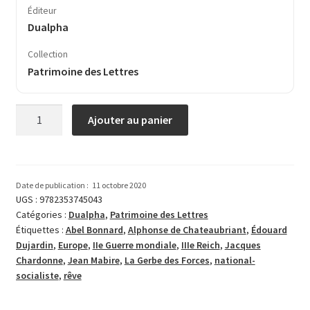
Éditeur
Dualpha
Collection
Patrimoine des Lettres
quantité
Ajouter au panier
de
Rêve
d’Europe
Date de publication :
11 octobre 2020
UGS :
9782353745043
Catégories :
Dualpha
,
Patrimoine des Lettres
Étiquettes :
Abel Bonnard
,
Alphonse de Chateaubriant
,
Édouard
Dujardin
,
Europe
,
IIe Guerre mon­diale
,
IIIe Reich
,
Jacques
Chardonne
,
Jean Mabire
,
La Gerbe des Forces
,
national-
socialiste
,
rêve