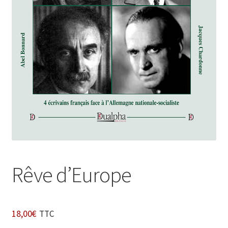
Login Customizer
Newsletter
Nous Contacter
Panier
Politique de confidentialité et cookies
Qui sommes-nous ?
Soutien à Philippe Randa
Suivi de la Commande
Rêve d’Europe
18,00
€
TTC