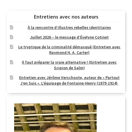
Entretiens avec nos auteurs
À la rencontre d’illustres rebelles identitaires
Juillet 2026 – le message d’Évelyne Cotinet
Le tryptique de la criminalité démasqué (Entretien avec
Raymond H. A. Carter)
Il faut préparer la vraie alternative ! (Entretien avec
Scipion de Salm)
Entretien avec Jérôme Verschoote, auteur de « Partout
J’en Suis ». L’équipage de Fontaine-Henry (1879-1914)