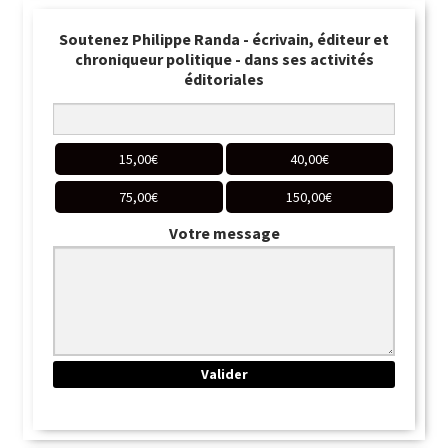
Soutenez Philippe Randa - écrivain, éditeur et
chroniqueur politique - dans ses activités
éditoriales
15,00
€
40,00
€
75,00
€
150,00
€
Votre message